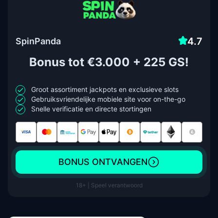
4.7
SpinPanda
Bonus tot €3.000 + 225 GS!
Groot assortiment jackpots en exclusieve slots
Gebruiksvriendelijke mobiele site voor on-the-go
Snelle verificatie en directe stortingen
BONUS ONTVANGEN
18+ | Speel verantwoord