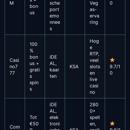
M
sche
Veg
0
bon
port
as-
us
emo
erva
nnee
ring
s
Hog
100
e
%
RTP,
bon
iDE
Casi
veel
us +
AL,
no7
KSA
slots
9.7/1
grati
kaar
77
en
0
s
ten
live
spin
casi
s
no
iDE
280
AL,
0+
Tot
elek
spell
€50
troni
en,
Com
0
sche
KSA
snell
9.6/1