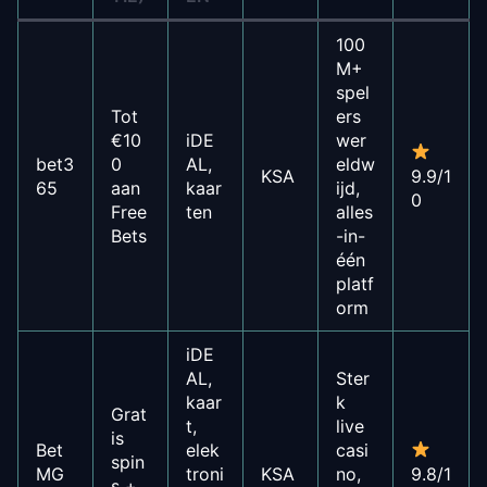
100
M+
spel
Tot
ers
€10
iDE
wer
bet3
0
AL,
eldw
KSA
9.9/1
65
aan
kaar
ijd,
0
Free
ten
alles
Bets
-in-
één
platf
orm
iDE
AL,
Ster
kaar
k
Grat
t,
live
is
Bet
elek
casi
spin
MG
troni
KSA
no,
9.8/1
s +