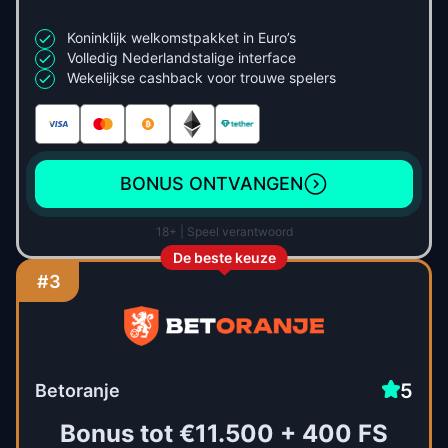
Koninklijk welkomstpakket in Euro’s
Volledig Nederlandstalige interface
Wekelijkse cashback voor trouwe spelers
BONUS ONTVANGEN
18+ | Speel verantwoord
De beste keuze
#3
5
Betoranje
Bonus tot €11.500 + 400 FS